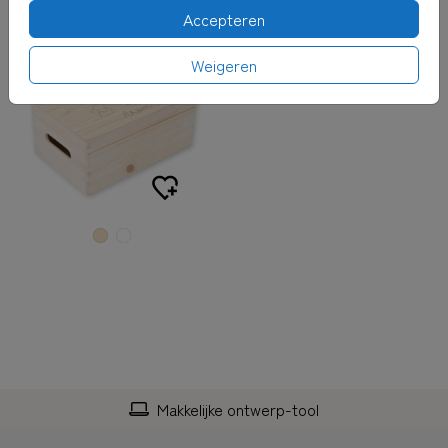
Accepteren
Weigeren
Makkelijke ontwerp-tool