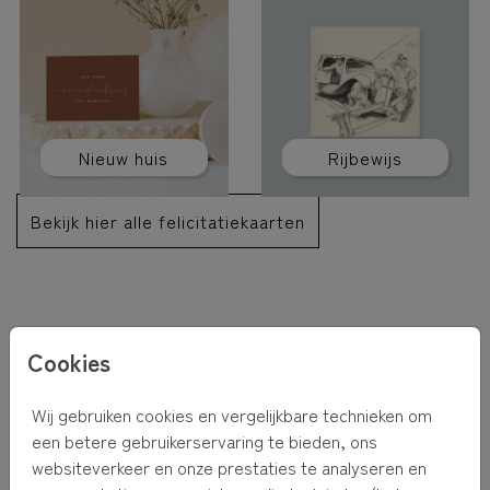
Nieuw huis
Rijbewijs
Bekijk hier alle felicitatiekaarten
BEMOEDIGINGSKAARTEN VOOR ELK MOMENT
Cookies
Kies hieronder het juiste moment voor alle bijpassende
Wij gebruiken cookies en vergelijkbare technieken om
bemoedigingskaarten
een betere gebruikerservaring te bieden, ons
websiteverkeer en onze prestaties te analyseren en