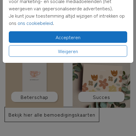
voor marketing- en sociale mediadoeleinden (het
weergeven van gepersonaliseerde advertenties).
Je kunt jouw toestemming altijd wijzigen of intrekken op
ons
ons cookiebeleid
.
Condoleance
Sterkte
Accepteren
Weigeren
Beterschap
Succes
Bekijk hier alle bemoedigingskaarten