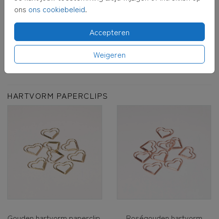
ons
ons cookiebeleid
.
Accepteren
Zilveren mini paperclip
25 stuks
Weigeren
€5,50
HARTVORM PAPERCLIPS
Gouden hartvorm paperclip
Roségouden hartvorm