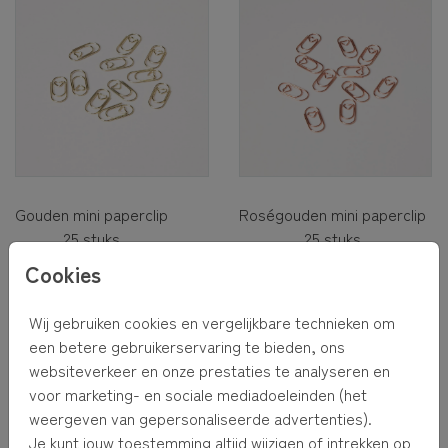
Gouden mini paperclip
Roségouden mini paperclip
25 stuks
25 stuks
€5,50
€5,50
Cookies
Wij gebruiken cookies en vergelijkbare technieken om
een betere gebruikerservaring te bieden, ons
websiteverkeer en onze prestaties te analyseren en
voor marketing- en sociale mediadoeleinden (het
weergeven van gepersonaliseerde advertenties).
Je kunt jouw toestemming altijd wijzigen of intrekken op