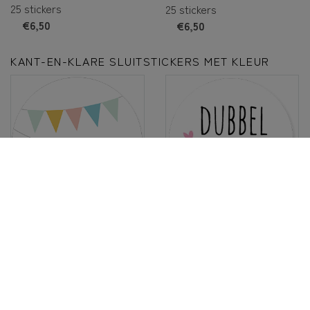
25 stickers
25 stickers
€6,50
€6,50
KANT-EN-KLARE SLUITSTICKERS MET KLEUR
25 stickers
25 stickers
€6,50
€6,50