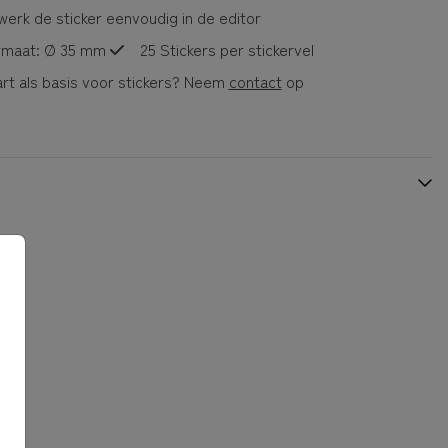
erk de sticker eenvoudig in de editor
rmaat: Ø 35 mm
25 Stickers per stickervel
rt als basis voor stickers? Neem
contact
op
GEBOORTEKAARTJE
KRAAMBEZOEKBOEK
25 STICKERS
25 STICKERS