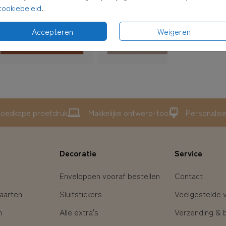
cookiebeleid
.
Accepteren
Weigeren
oedkope proefdruk
Makkelijke ontwerp-tool
Personalis
Decoratie
Service
Enveloppen vooraf bestellen
Contact
aarten
Sluitstickers
Veelgestelde 
n
Alle extra's
Verzending & 