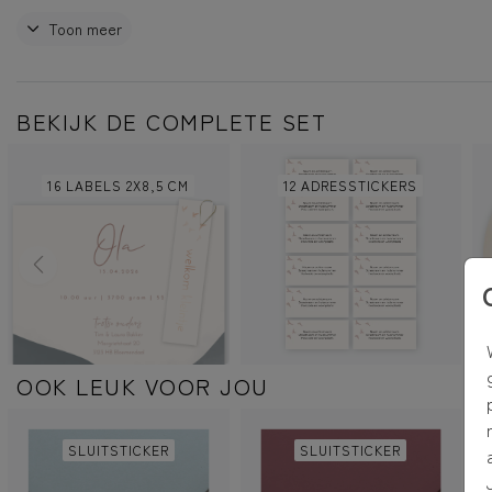
Dit product is onderdeel van de geboortekaartjes set 'Bergen'
Toon meer
BEKIJK DE COMPLETE SET
16 LABELS 2X8,5 CM
12 ADRESSTICKERS
OOK LEUK VOOR JOU
SLUITSTICKER
SLUITSTICKER