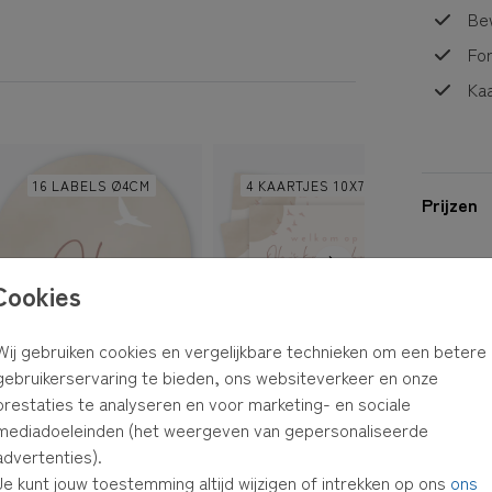
Bew
Fo
Kaa
16 LABELS Ø4CM
4 KAARTJES 10X7,5 CM
Prijzen
Cookies
Wij gebruiken cookies en vergelijkbare technieken om een betere
gebruikerservaring te bieden, ons websiteverkeer en onze
prestaties te analyseren en voor marketing- en sociale
mediadoeleinden (het weergeven van gepersonaliseerde
STICKERS - 25 STUKS
STICKERS - 25 STUKS
advertenties).
Je kunt jouw toestemming altijd wijzigen of intrekken op ons
ons