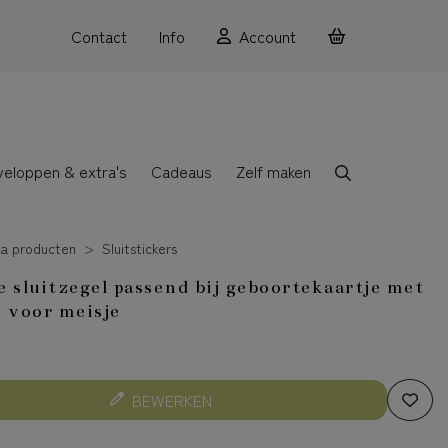
Contact
Info
Account
veloppen & extra's
Cadeaus
Zelf maken
ra producten
Sluitstickers
 sluitzegel passend bij geboortekaartje met
 voor meisje
BEWERKEN