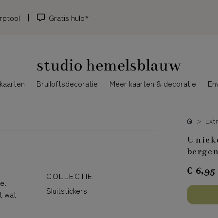
rptool
Gratis hulp*
kaarten
Bruiloftsdecoratie
Meer kaarten & decoratie
En
Ext
Unieke
bergen
€ 6,95
COLLECTIE
e.
Sluitstickers
t wat