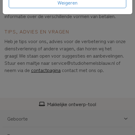
Weigeren
Op
onze pagina over de betaalmogelijkheden
vind je alle
informatie over de verschillende vormen van betalen.
TIPS, ADVIES EN VRAGEN
Heb je tips voor ons, advies voor de verbetering van onze
dienstverlening of andere vragen, dan horen wij het
graag! We staan open voor suggesties en aanbevelingen.
Stuur een mailtje naar service@studiohemelsblauw.nl of
neem via de
contactpagina
contact met ons op.
Makkelijke ontwerp-tool
Geboorte