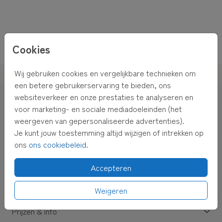
Cookies
Wij gebruiken cookies en vergelijkbare technieken om
Makkelijke ontwerp-tool
een betere gebruikerservaring te bieden, ons
websiteverkeer en onze prestaties te analyseren en
Geboorte
voor marketing- en sociale mediadoeleinden (het
weergeven van gepersonaliseerde advertenties).
Trouwen
Je kunt jouw toestemming altijd wijzigen of intrekken op
ons
ons cookiebeleid
.
Decoratie
Accepteren
Service
Weigeren
Prijzen & info