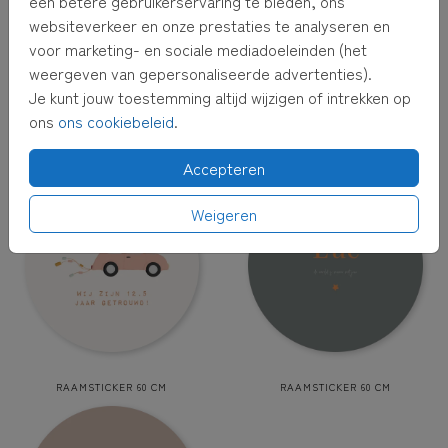
een betere gebruikerservaring te bieden, ons
websiteverkeer en onze prestaties te analyseren en
voor marketing- en sociale mediadoeleinden (het
weergeven van gepersonaliseerde advertenties).
Je kunt jouw toestemming altijd wijzigen of intrekken op
ons
ons cookiebeleid
.
RAAMSTICKER 60 CM
RAAMSTICKER 60 CM
Accepteren
Weigeren
RAAMSTICKER 60 CM
RAAMSTICKER 60 CM