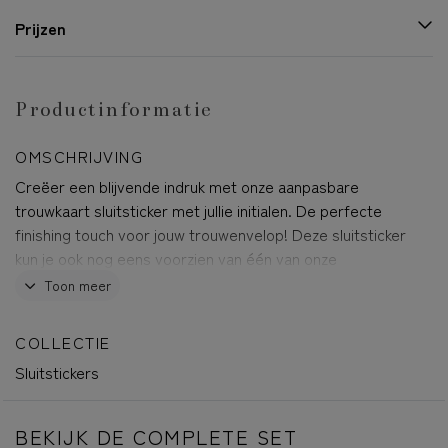
Prijzen
Productinformatie
OMSCHRIJVING
Creëer een blijvende indruk met onze aanpasbare
trouwkaart sluitsticker met jullie initialen. De perfecte
finishing touch voor jouw trouwenvelop! Deze sluitsticker
kun je ook nog eens voorzien van één van onze
glimmende folies, waardoor de letters er echt uitknallen!
Toon meer
Onze sluitstickers zijn gemaakt van hoogwaardige
roséfolie en zijn voorzien van een kleeflaag, zodat ze
COLLECTIE
stevig aan de envelop blijven zitten. Naast het
Sluitstickers
aanpassen, kun je ook kiezen uit verschillende ontwerpen
en kleuren, zodat je zeker weet dat je sluitsticker perfect
bij jullie bruiloft past.
BEKIJK DE COMPLETE SET