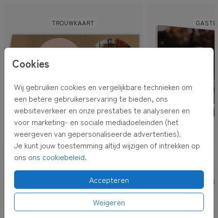
TROUWKAART
GASTE
Cookies
Wij gebruiken cookies en vergelijkbare technieken om
een betere gebruikerservaring te bieden, ons
websiteverkeer en onze prestaties te analyseren en
voor marketing- en sociale mediadoeleinden (het
weergeven van gepersonaliseerde advertenties).
Je kunt jouw toestemming altijd wijzigen of intrekken op
OOK LEUK VOOR JOU
ons
ons cookiebeleid
.
Accepteren
STICKERS - 25 STUKS
12 ADRES
Weigeren