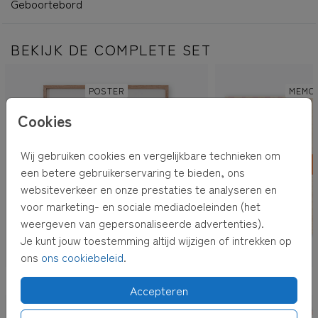
Geboortebord
BEKIJK DE COMPLETE SET
POSTER
MEMO
Cookies
Wij gebruiken cookies en vergelijkbare technieken om
een betere gebruikerservaring te bieden, ons
websiteverkeer en onze prestaties te analyseren en
voor marketing- en sociale mediadoeleinden (het
weergeven van gepersonaliseerde advertenties).
Je kunt jouw toestemming altijd wijzigen of intrekken op
ons
ons cookiebeleid
.
OOK LEUK VOOR JOU
Accepteren