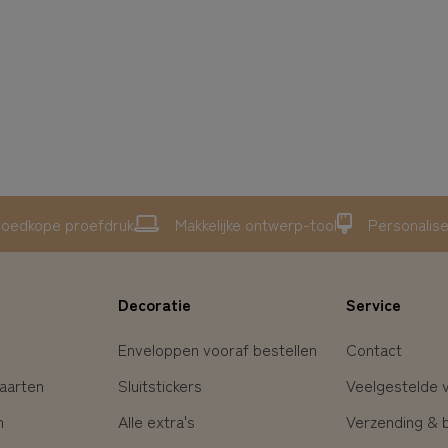
oedkope proefdruk
Makkelijke ontwerp-tool
Personalis
Decoratie
Service
Enveloppen vooraf bestellen
Contact
aarten
Sluitstickers
Veelgestelde 
n
Alle extra's
Verzending & 