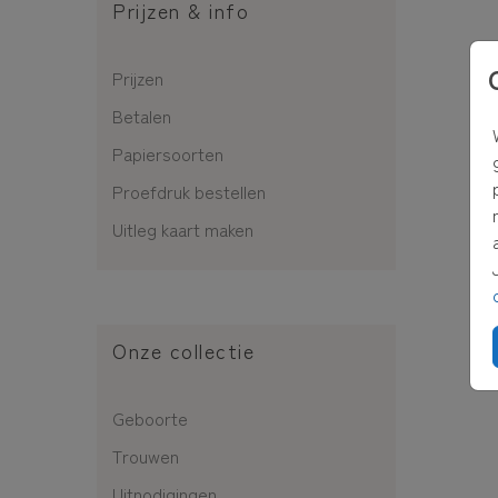
Prijzen & info
Prijzen
Betalen
Papiersoorten
Proefdruk bestellen
Uitleg kaart maken
Onze collectie
Geboorte
Trouwen
Uitnodigingen