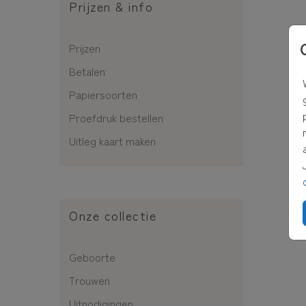
Prijzen & info
Prijzen
Betalen
Papiersoorten
Proefdruk bestellen
Uitleg kaart maken
Onze collectie
Geboorte
Trouwen
Uitnodigingen