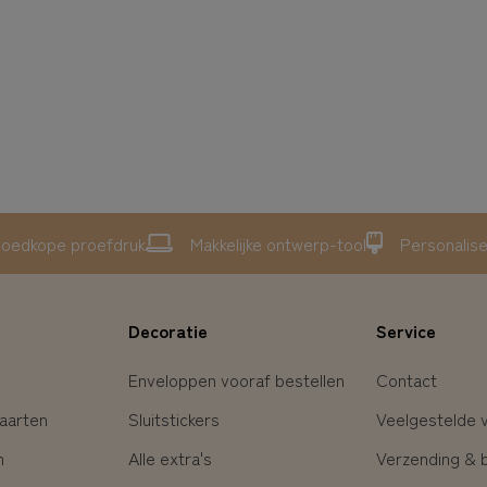
oedkope proefdruk
Makkelijke ontwerp-tool
Personalis
Decoratie
Service
Enveloppen vooraf bestellen
Contact
aarten
Sluitstickers
Veelgestelde 
n
Alle extra's
Verzending & 