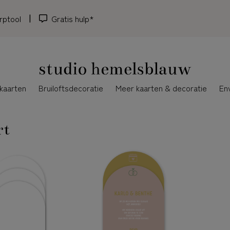
rptool
Gratis hulp*
kaarten
Bruiloftsdecoratie
Meer kaarten & decoratie
En
rt