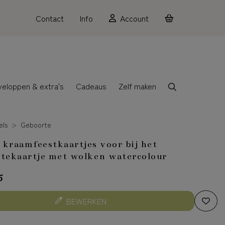
Contact
Info
Account
veloppen & extra's
Cadeaus
Zelf maken
els
Geboorte
e kraamfeestkaartjes voor bij het
tekaartje met wolken watercolour
5
BEWERKEN