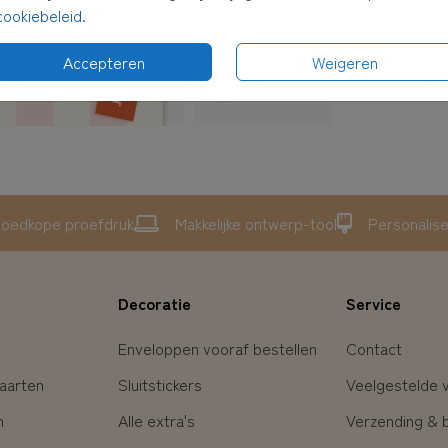
cookiebeleid
.
Accepteren
Weigeren
oedkope proefdruk
Makkelijke ontwerp-tool
Personalis
Decoratie
Service
Enveloppen vooraf bestellen
Contact
aarten
Sluitstickers
Veelgestelde 
n
Alle extra's
Verzending & 