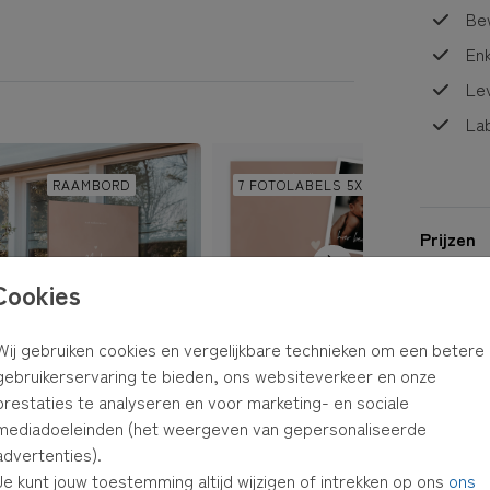
Bew
Enk
Lev
Lab
RAAMBORD
7 FOTOLABELS 5X7,5 CM
Prijzen
Cookies
Wij gebruiken cookies en vergelijkbare technieken om een betere
gebruikerservaring te bieden, ons websiteverkeer en onze
prestaties te analyseren en voor marketing- en sociale
mediadoeleinden (het weergeven van gepersonaliseerde
16 LABELS 8,5X2 CM
KRAAMFEEST UITNODIGINGEN
advertenties).
Je kunt jouw toestemming altijd wijzigen of intrekken op ons
ons