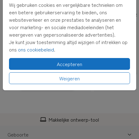
Wij gebruiken cookies en vergelijkbare technieken om
een betere gebruikerservaring te bieden, ons
10 LABELS 3,5X7 CM
7 LABELS
websiteverkeer en onze prestaties te analyseren en
voor marketing- en sociale mediadoeleinden (het
weergeven van gepersonaliseerde advertenties).
Je kunt jouw toestemming altijd wijzigen of intrekken op
ons
ons cookiebeleid
.
Accepteren
Weigeren
Makkelijke ontwerp-tool
Geboorte