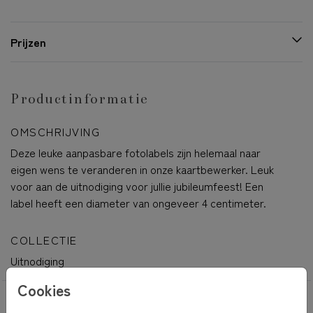
Prijzen
Productinformatie
OMSCHRIJVING
Deze leuke aanpasbare fotolabels zijn helemaal naar
eigen wens te veranderen in onze kaartbewerker. Leuk
voor aan de uitnodiging voor jullie jubileumfeest! Een
label heeft een diameter van ongeveer 4 centimeter.
COLLECTIE
Uitnodiging
Cookies
OOK LEUK VOOR JOU