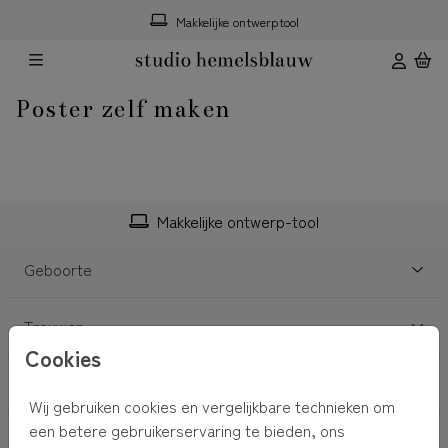
Makkelijke ontwerptool
Poster zelf maken
Makkelijke ontwerp-tool
Geboorte
Trouwen
Cookies
Decoratie
Wij gebruiken cookies en vergelijkbare technieken om
een betere gebruikerservaring te bieden, ons
Service