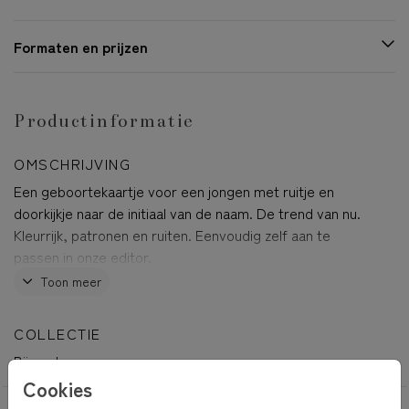
Formaten en prijzen
Productinformatie
OMSCHRIJVING
Een geboortekaartje voor een jongen met ruitje en
doorkijkje naar de initiaal van de naam. De trend van nu.
Kleurrijk, patronen en ruiten. Eenvoudig zelf aan te
passen in onze editor.
Toon meer
Peppe
COLLECTIE
Bijzondere vormen
Cookies