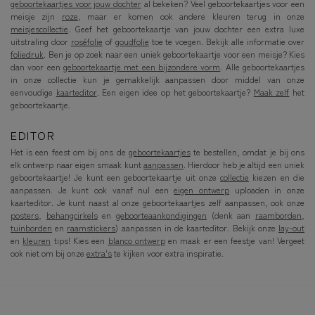
geboortekaartjes voor jouw dochter
al bekeken? Veel geboortekaartjes voor een
meisje zijn
roze
, maar er komen ook andere kleuren terug in onze
meisjescollectie
. Geef het geboortekaartje van jouw dochter een extra luxe
uitstraling door
roséfolie
of
goudfolie
toe te voegen. Bekijk alle informatie over
foliedruk
. Ben je op zoek naar een uniek geboortekaartje voor een meisje? Kies
dan voor een
geboortekaartje met een bijzondere vorm
. Alle geboortekaartjes
in onze collectie kun je gemakkelijk aanpassen door middel van onze
eenvoudige
kaarteditor
. Een eigen idee op het geboortekaartje?
Maak zelf
het
geboortekaartje.
EDITOR
Het is een feest om bij ons de
geboortekaartjes
te bestellen, omdat je bij ons
elk ontwerp naar eigen smaak kunt
aanpassen
. Hierdoor heb je altijd een uniek
geboortekaartje! Je kunt een geboortekaartje uit onze
collectie
kiezen en die
aanpassen. Je kunt ook vanaf nul een
eigen ontwerp
uploaden in onze
kaarteditor. Je kunt naast al onze geboortekaartjes zelf aanpassen, ook onze
posters
,
behangcirkels
en
geboorteaankondigingen
(denk aan
raamborden
,
tuinborden
en
raamstickers
) aanpassen in de kaarteditor. Bekijk onze
lay-out
en
kleuren
tips! Kies een
blanco ontwerp
en maak er een feestje van! Vergeet
ook niet om bij onze
extra's
te kijken voor extra inspiratie.