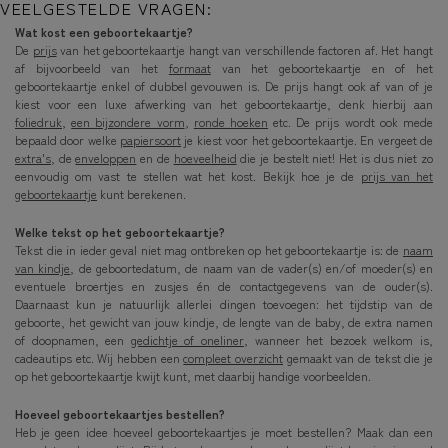
VEELGESTELDE VRAGEN:
Wat kost een geboortekaartje?
De
prijs
van het geboortekaartje hangt van verschillende factoren af. Het hangt
af bijvoorbeeld van het
formaat
van het geboortekaartje en of het
geboortekaartje enkel of dubbel gevouwen is. De prijs hangt ook af van of je
kiest voor een luxe afwerking van het geboortekaartje, denk hierbij aan
foliedruk
,
een bijzondere vorm
,
ronde hoeken
etc. De prijs wordt ook mede
bepaald door welke
papiersoort
je kiest voor het geboortekaartje. En vergeet de
extra's
, de
enveloppen
en de
hoeveelheid
die je bestelt niet! Het is dus niet zo
eenvoudig om vast te stellen wat het kost. Bekijk hoe je de
prijs van het
geboortekaartje
kunt berekenen.
Welke tekst op het geboortekaartje?
Tekst die in ieder geval niet mag ontbreken op het geboortekaartje is: de
naam
van kindje
, de geboortedatum, de naam van de vader(s) en/of moeder(s) en
eventuele broertjes en zusjes én de contactgegevens van de ouder(s).
Daarnaast kun je natuurlijk allerlei dingen toevoegen: het tijdstip van de
geboorte, het gewicht van jouw kindje, de lengte van de baby, de extra namen
of doopnamen, een
gedichtje of oneliner
, wanneer het bezoek welkom is,
cadeautips etc. Wij hebben een
compleet overzicht
gemaakt van de tekst die je
op het geboortekaartje kwijt kunt, met daarbij handige voorbeelden.
Hoeveel geboortekaartjes bestellen?
Heb je geen idee hoeveel geboortekaartjes je moet bestellen? Maak dan een