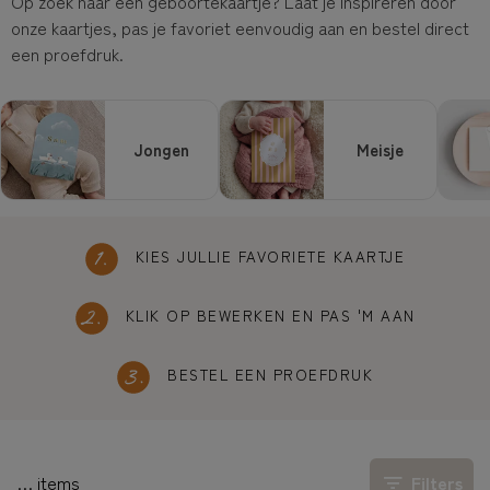
Op zoek naar een geboortekaartje? Laat je inspireren door
onze kaartjes, pas je favoriet eenvoudig aan en bestel direct
een proefdruk.
Jongen
Meisje
KIES JULLIE FAVORIETE KAARTJE
KLIK OP BEWERKEN EN PAS 'M AAN
BESTEL EEN PROEFDRUK
…
items
Filters