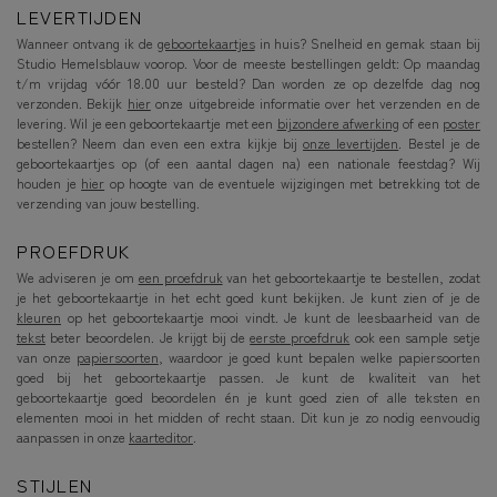
LEVERTIJDEN
Wanneer ontvang ik de
geboortekaartjes
in huis? Snelheid en gemak staan bij
Studio Hemelsblauw voorop. Voor de meeste bestellingen geldt: Op maandag
t/m vrijdag vóór 18.00 uur besteld? Dan worden ze op dezelfde dag nog
verzonden. Bekijk
hier
onze uitgebreide informatie over het verzenden en de
levering. Wil je een geboortekaartje met een
bijzondere afwerking
of een
poster
bestellen? Neem dan even een extra kijkje bij
onze levertijden
. Bestel je de
geboortekaartjes op (of een aantal dagen na) een nationale feestdag? Wij
houden je
hier
op hoogte van de eventuele wijzigingen met betrekking tot de
verzending van jouw bestelling.
PROEFDRUK
We adviseren je om
een proefdruk
van het geboortekaartje te bestellen, zodat
je het geboortekaartje in het echt goed kunt bekijken. Je kunt zien of je de
kleuren
op het geboortekaartje mooi vindt. Je kunt de leesbaarheid van de
tekst
beter beoordelen. Je krijgt bij de
eerste proefdruk
ook een sample setje
van onze
papiersoorten
, waardoor je goed kunt bepalen welke papiersoorten
goed bij het geboortekaartje passen. Je kunt de kwaliteit van het
geboortekaartje goed beoordelen én je kunt goed zien of alle teksten en
elementen mooi in het midden of recht staan. Dit kun je zo nodig eenvoudig
aanpassen in onze
kaarteditor
.
STIJLEN