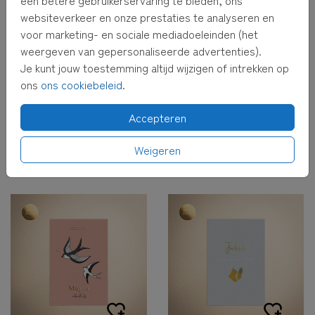
websiteverkeer en onze prestaties te analyseren en
voor marketing- en sociale mediadoeleinden (het
weergeven van gepersonaliseerde advertenties).
Je kunt jouw toestemming altijd wijzigen of intrekken op
ons
ons cookiebeleid
.
Accepteren
Weigeren
KOPERFOLIE
GOUDFOLIE