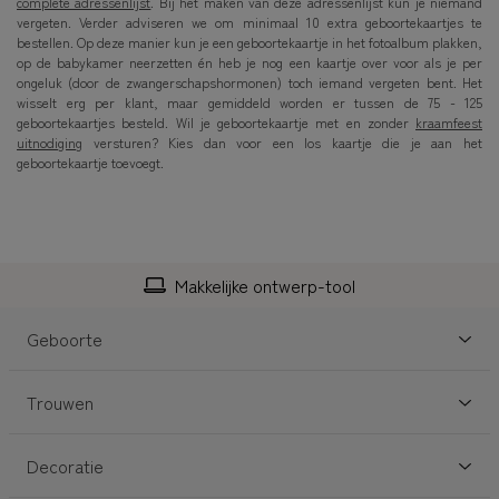
complete adressenlijst
. Bij het maken van deze adressenlijst kun je niemand
vergeten. Verder adviseren we om minimaal 10 extra geboortekaartjes te
bestellen. Op deze manier kun je een geboortekaartje in het fotoalbum plakken,
op de babykamer neerzetten én heb je nog een kaartje over voor als je per
ongeluk (door de zwangerschapshormonen) toch iemand vergeten bent. Het
wisselt erg per klant, maar gemiddeld worden er tussen de 75 - 125
geboortekaartjes besteld. Wil je geboortekaartje met en zonder
kraamfeest
uitnodiging
versturen? Kies dan voor een los kaartje die je aan het
geboortekaartje toevoegt.
Personaliseerbaar
Geboorte
Trouwen
Decoratie