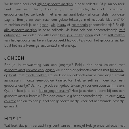
We hebben heel veel
stijlen geboortekaartjes
in onze collectie. Of je nu op zoek
bent naar een
clean
,
botanisch
,
houten
,
jungle
,
luxe
of
romantisch
geboortekaartje, we bieden het allemaal aan! Bekijk al onze stijlen op
deze
pagina. Ben je op zoek naar een geboortekaartje met
neutrale kleuren
? Of
misschien zoek je een
groen
,
wit
,
blauw
of
roestbruin
geboortekaartje? Bekijk
alle geboortekaartjes
in onze collectie. Je kunt ook een geboortekaartje
zelf
ontwerpen
. We delen ook alles over
hoe je kunt beginnen
met het
zelf maken
van het geboortekaartje en bijvoorbeeld
lay-out tips
voor het geboortekaartje.
Lukt het niet? Neem gerust
contact
met ons op.
JONGEN
Ben je in verwachting van een jongetje? Bekijk dan onze collectie met
geboortekaartjes voor een jongen
. Je vindt hier geboortekaartjes met
foliedruk
,
op
hout
, met
ronde hoeken
etc. Je kunt elk geboortekaartje naar eigen smaak
aanpassen in onze eenvoudige
kaarteditor
. Heb je zelf een idee voor een
geboortekaartje? Dan kun je ook een geboortekaartje voor een zoon
zelf maken
.
Oja, en heb je al een
leuke jongensnaam
? Heb je eerder al eens bij ons een
geboortekaartje besteld? Pas dan eenvoudig het geboortekaartje uit jouw
eigen
collectie
aan en zo heb je snel een geboortekaartje voor het aanstaande broertje
gemaakt.
MEISJE
Wat leuk dat je in verwachting bent van een meisje! Heb je onze collectie met