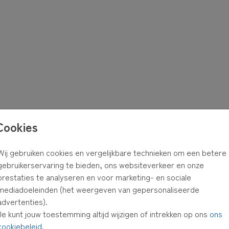
Cookies
Wij gebruiken cookies en vergelijkbare technieken om een betere
gebruikerservaring te bieden, ons websiteverkeer en onze
prestaties te analyseren en voor marketing- en sociale
mediadoeleinden (het weergeven van gepersonaliseerde
advertenties).
Je kunt jouw toestemming altijd wijzigen of intrekken op ons
ons
cookiebeleid
.