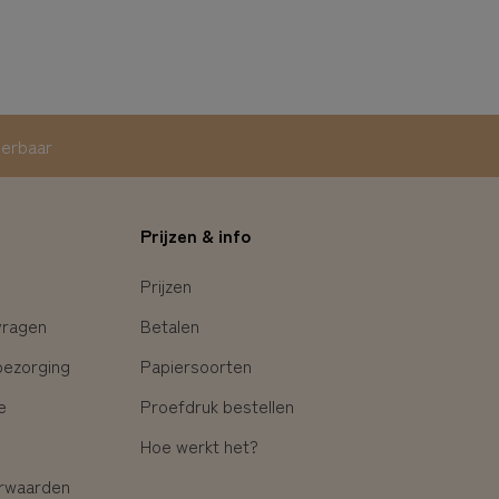
eerbaar
Prijzen & info
Prijzen
vragen
Betalen
bezorging
Papiersoorten
e
Proefdruk bestellen
Hoe werkt het?
rwaarden