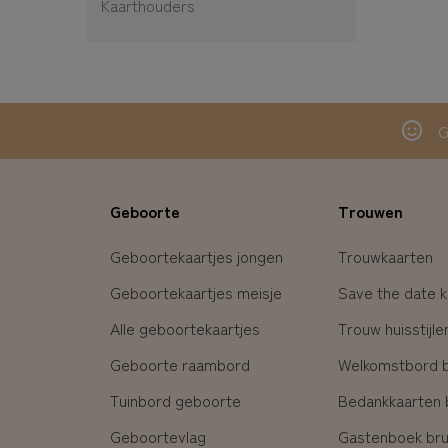
Kaarthouders
G
Geboorte
Trouwen
Geboortekaartjes jongen
Trouwkaarten
Geboortekaartjes meisje
Save the date k
Alle geboortekaartjes
Trouw huisstijle
Geboorte raambord
Welkomstbord br
Tuinbord geboorte
Bedankkaarten b
Geboortevlag
Gastenboek brui