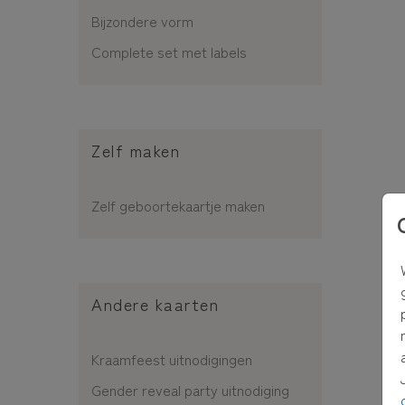
Bijzondere vorm
Complete set met labels
Zelf maken
Zelf geboortekaartje maken
Andere kaarten
Kraamfeest uitnodigingen
Gender reveal party uitnodiging