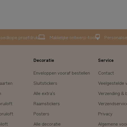
oedkope proefdruk
Makkelijke ontwerp-tool
Personalis
Decoratie
Service
Enveloppen vooraf bestellen
Contact
aarten
Sluitstickers
Veelgestelde 
n
Alle extra's
Verzending & 
uiloft
Raamstickers
Verzendservic
ruiloft
Posters
Privacy
loft
Alle decoratie
Algemene voo