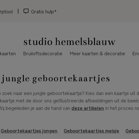
rptool
Gratis hulp*
kaarten
Bruiloftsdecoratie
Meer kaarten & decoratie
En
 jungle geboortekaartjes
p zoek naar een jungle geboortekaartje? Kies dan een kaartje uit 
kaartje met de door ons geïllustreerde afbeeldingen uit de beel
ij begeleiden je aan de hand van
deze artikelen
in het proces n
:
Geboortekaartjes jongen
Geboortekaartjes meisje
Geboo