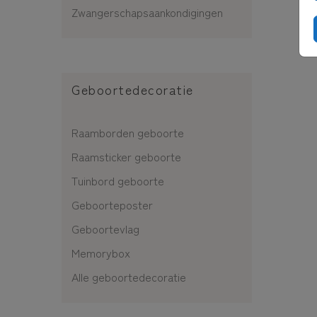
Zwangerschapsaankondigingen
Geboortedecoratie
Raamborden geboorte
Raamsticker geboorte
Tuinbord geboorte
Geboorteposter
Geboortevlag
Memorybox
Alle geboortedecoratie