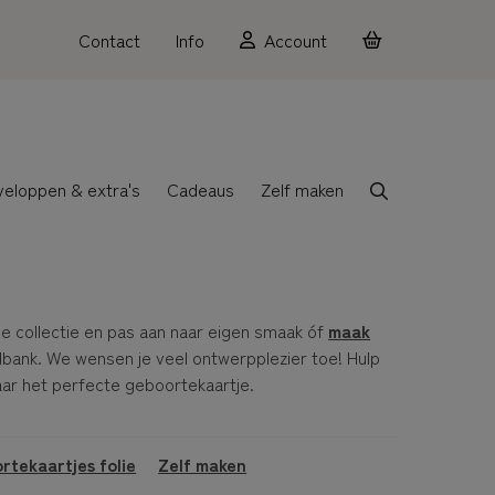
Contact
Info
Account
veloppen & extra's
Cadeaus
Zelf maken
de collectie en pas aan naar eigen smaak óf
maak
dbank. We wensen je veel ontwerpplezier toe! Hulp
aar het perfecte geboortekaartje.
rtekaartjes folie
Zelf maken