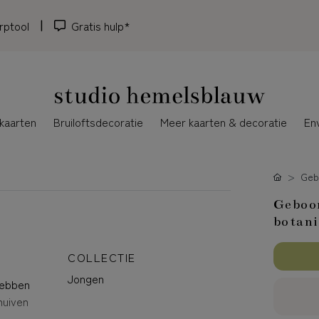
rptool
Gratis hulp*
kaarten
Bruiloftsdecoratie
Meer kaarten & decoratie
En
Gebo
Geboor
botani
COLLECTIE
Jongen
hebben
chuiven