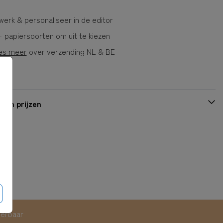
erk & personaliseer in de editor
 papiersoorten om uit te kiezen
es meer
over verzending NL & BE
 en prijzen
eerbaar