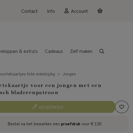
Contact
Info
Account
veloppen & extra's
Cadeaus
Zelf maken
ortekaartjes folie enkelzijdig
Jongen
tekaartje voor een jongen met een
sch bladerenpatroon
BEWERKEN
Bestel na het bewerken een
proefdruk
voor
€ 2,50