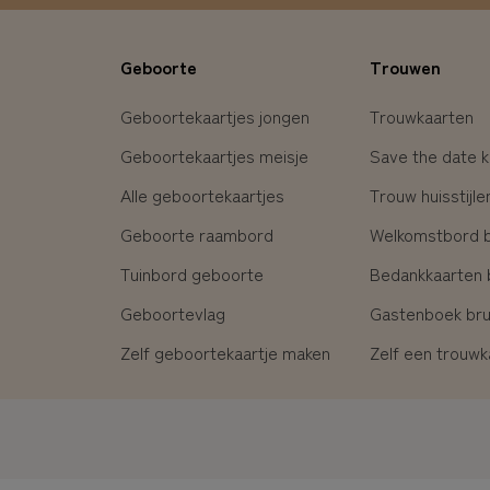
Geboorte
Trouwen
Geboortekaartjes jongen
Trouwkaarten
Geboortekaartjes meisje
Save the date k
Alle geboortekaartjes
Trouw huisstijle
Geboorte raambord
Welkomstbord br
Tuinbord geboorte
Bedankkaarten b
Geboortevlag
Gastenboek brui
Zelf geboortekaartje maken
Zelf een trouw