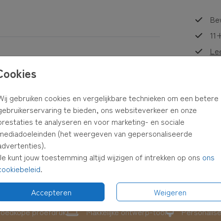
Bew
11+
Le
Cookies
GEBOORTEKAARTJE
Wij gebruiken cookies en vergelijkbare technieken om een betere
Formaten
gebruikerservaring te bieden, ons websiteverkeer en onze
prestaties te analyseren en voor marketing- en sociale
mediadoeleinden (het weergeven van gepersonaliseerde
advertenties).
Je kunt jouw toestemming altijd wijzigen of intrekken op ons
ons
cookiebeleid
.
Accepteren
Weigeren
oedkope proefdruk
Makkelijke ontwerp-tool
Personalis