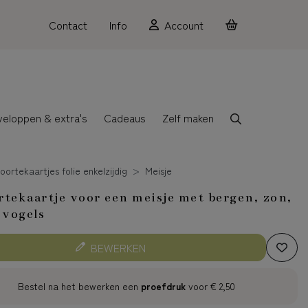
Contact
Info
Account
veloppen & extra's
Cadeaus
Zelf maken
ortekaartjes folie enkelzijdig
Meisje
tekaartje voor een meisje met bergen, zon,
 vogels
BEWERKEN
Bestel na het bewerken een
proefdruk
voor
€ 2,50