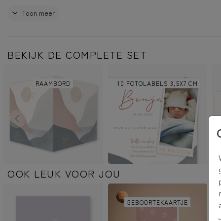
Ola
Toon meer
Dit product is onderdeel van de geboortekaartjes set 'Bergen'
BEKIJK DE COMPLETE SET
RAAMBORD
10 FOTOLABELS 3,5X7 CM
OOK LEUK VOOR JOU
GEBOORTEKAARTJE