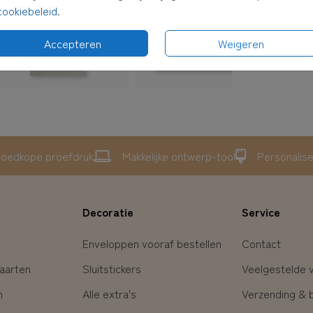
cookiebeleid
.
Accepteren
Weigeren
oedkope proefdruk
Makkelijke ontwerp-tool
Personalis
Decoratie
Service
Enveloppen vooraf bestellen
Contact
aarten
Sluitstickers
Veelgestelde 
n
Alle extra's
Verzending & 