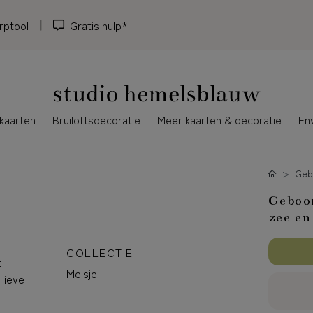
rptool
Gratis hulp*
kaarten
Bruiloftsdecoratie
Meer kaarten & decoratie
En
Gebo
Geboor
zee en
COLLECTIE
t
Meisje
 lieve