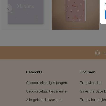
G
Geboorte
Trouwen
Geboortekaartjes jongen
Trouwkaarten
Geboortekaartjes meisje
Save the date k
Alle geboortekaartjes
Trouw huisstijle