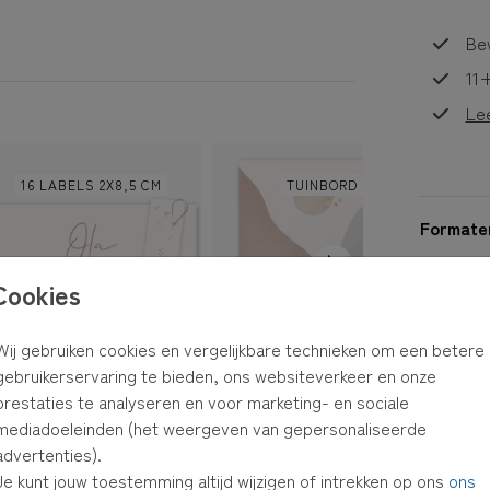
Bew
11+
Le
16 LABELS 2X8,5 CM
TUINBORD
4
Formaten
Cookies
Wij gebruiken cookies en vergelijkbare technieken om een betere
gebruikerservaring te bieden, ons websiteverkeer en onze
prestaties te analyseren en voor marketing- en sociale
mediadoeleinden (het weergeven van gepersonaliseerde
GEBOORTEKAARTJE
advertenties).
Je kunt jouw toestemming altijd wijzigen of intrekken op ons
ons