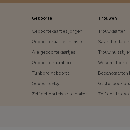
Geboorte
Trouwen
Geboortekaartjes jongen
Trouwkaarten
Geboortekaartjes meisje
Save the date k
Alle geboortekaartjes
Trouw huisstijle
Geboorte raambord
Welkomstbord br
Tuinbord geboorte
Bedankkaarten b
Geboortevlag
Gastenboek brui
Zelf geboortekaartje maken
Zelf een trouw