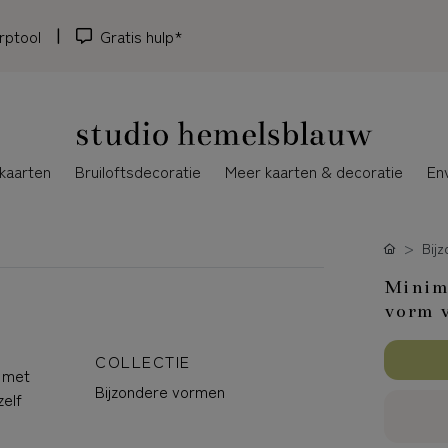
rptool
Gratis hulp*
kaarten
Bruiloftsdecoratie
Meer kaarten & decoratie
En
Bij
Minima
vorm v
COLLECTIE
k met
Bijzondere vormen
zelf