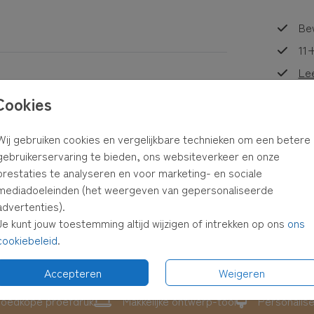
Bew
11+
Le
Cookies
GEBOORTEKAARTJE
Wij gebruiken cookies en vergelijkbare technieken om een betere
Formaten
gebruikerservaring te bieden, ons websiteverkeer en onze
prestaties te analyseren en voor marketing- en sociale
mediadoeleinden (het weergeven van gepersonaliseerde
advertenties).
Je kunt jouw toestemming altijd wijzigen of intrekken op ons
ons
cookiebeleid
.
Accepteren
Weigeren
oedkope proefdruk
Makkelijke ontwerp-tool
Personalis