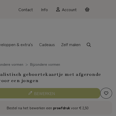
Contact
Info
Account
veloppen & extra's
Cadeaus
Zelf maken
zondere vormen
Bijzondere vormen
listisch geboortekaartje met afgeronde
oor een jongen
BEWERKEN
Bestel na het bewerken een
proefdruk
voor
€ 2,50