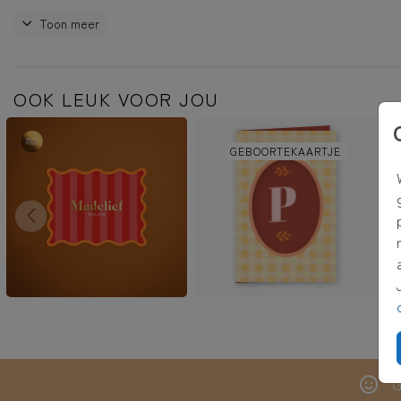
Vigo
Toon meer
OOK LEUK VOOR JOU
GEBOORTEKAARTJE
G