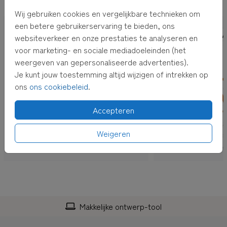
OOK LEUK VOOR JOU
Wij gebruiken cookies en vergelijkbare technieken om
een betere gebruikerservaring te bieden, ons
TROUWKAART
TROUW
websiteverkeer en onze prestaties te analyseren en
voor marketing- en sociale mediadoeleinden (het
weergeven van gepersonaliseerde advertenties).
Je kunt jouw toestemming altijd wijzigen of intrekken op
ons
ons cookiebeleid
.
Accepteren
Weigeren
Makkelijke ontwerp-tool