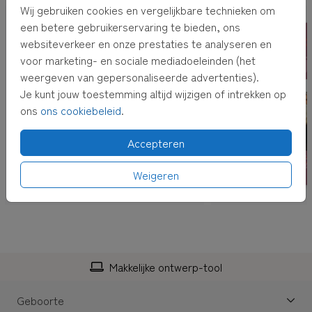
Wij gebruiken cookies en vergelijkbare technieken om
ontvangen
. Bij
pakket ontvangen
krijg je de kaarten thuis.
een betere gebruikerservaring te bieden, ons
Kies je voor
rechtstreeks verzenden
, dan versturen wij de
websiteverkeer en onze prestaties te analyseren en
kaarten voor je inclusief envelop en postzegel! De
voor marketing- en sociale mediadoeleinden (het
adressen kun je bij het afrekenen invullen.
weergeven van gepersonaliseerde advertenties).
TIP:
Adressen altijd bij de hand hebben? Verzamel dan
Je kunt jouw toestemming altijd wijzigen of intrekken op
adressen in je
eigen adresboek
ons
ons cookiebeleid
.
Accepteren
Weigeren
Makkelijke ontwerp-tool
Geboorte