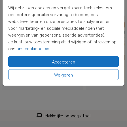
OOK LEUK VOOR JOU
Wij gebruiken cookies en vergelijkbare technieken om
3.
Je kunt kiezen voor
rechtstreeks verzenden
of
pakket
een betere gebruikerservaring te bieden, ons
ontvangen
. Bij
pakket ontvangen
krijg je de kaarten thuis.
websiteverkeer en onze prestaties te analyseren en
Kies je voor
rechtstreeks verzenden
, dan versturen wij de
voor marketing- en sociale mediadoeleinden (het
kaarten voor je inclusief envelop en postzegel! De
weergeven van gepersonaliseerde advertenties).
adressen kun je bij het afrekenen invullen.
Je kunt jouw toestemming altijd wijzigen of intrekken op
ons
ons cookiebeleid
.
TIP:
Adressen altijd bij de hand hebben? Verzamel dan
adressen in je
eigen adresboek
Accepteren
Weigeren
Makkelijke ontwerp-tool