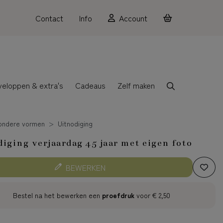
Contact
Info
Account
veloppen & extra's
Cadeaus
Zelf maken
zondere vormen
Uitnodiging
iging verjaardag 45 jaar met eigen foto
BEWERKEN
Bestel na het bewerken een
proefdruk
voor
€ 2,50