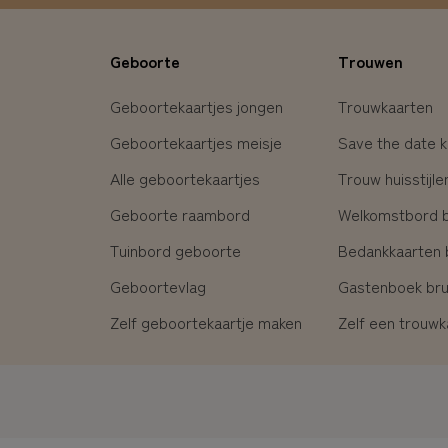
Geboorte
Trouwen
Geboortekaartjes jongen
Trouwkaarten
Geboortekaartjes meisje
Save the date k
Alle geboortekaartjes
Trouw huisstijle
Geboorte raambord
Welkomstbord br
Tuinbord geboorte
Bedankkaarten b
Geboortevlag
Gastenboek brui
Zelf geboortekaartje maken
Zelf een trouw