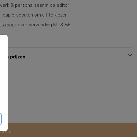
erk & personaliseer in de editor
 papiersoorten om uit te kiezen
es meer
over verzending NL & BE
 en prijzen
eerbaar