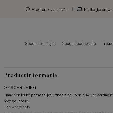
Proefdruk vanaf €1,-
Makkelijke ontwe
Geboortekaartjes
Geboortedecoratie
Trouw
Productinformatie
OMSCHRIJVING
Maak een leuke persoonlijke uitnodiging voor jouw verjaardags
met goudfolie!
Hoe werkt het?
1.
Klik op
bewerk deze kaart
om te starten. Pas de kaart helem