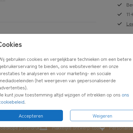
Bew
uren of
beeld?
11+
Le
Cookies
gen
. Bij
reeks
Formaten
Wij gebruiken cookies en vergelijkbare technieken om een betere
lop en
gebruikerservaring te bieden, ons websiteverkeer en onze
prestaties te analyseren en voor marketing- en sociale
mediadoeleinden (het weergeven van gepersonaliseerde
 in je
advertenties).
Je kunt jouw toestemming altijd wijzigen of intrekken op ons
ons
cookiebeleid
.
Accepteren
Weigeren
oedkope proefdruk
Makkelijke ontwerp-tool
Personalis