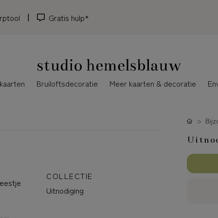
rptool
Gratis hulp*
kaarten
Bruiloftsdecoratie
Meer kaarten & decoratie
En
Bij
Uitnod
COLLECTIE
feestje
Uitnodiging
aal