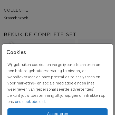
Info
☆ De omslag van dit kraambezoekboek is gedrukt op dik
COLLECTIE
karton en mat gelamineerd.
Kraambezoek
☆ Vanwege de verschillende papiersoorten kan het zo
zijn dat het kraambezoekboek qua kleur afwijkt van het
geboortekaartje.
BEKIJK DE COMPLETE SET
☆ Foliedruk is
NIET
mogelijk.
☆Plaats
GEEN
tekst op de rug van het boek.
GEBOORTEVLAG
TUIN
Cookies
Dit product is onderdeel van de geboortekaartjes set
'Bergen'
Wij gebruiken cookies en vergelijkbare technieken om
een betere gebruikerservaring te bieden, ons
websiteverkeer en onze prestaties te analyseren en
voor marketing- en sociale mediadoeleinden (het
weergeven van gepersonaliseerde advertenties).
Je kunt jouw toestemming altijd wijzigen of intrekken op
ons
ons cookiebeleid
.
Accepteren