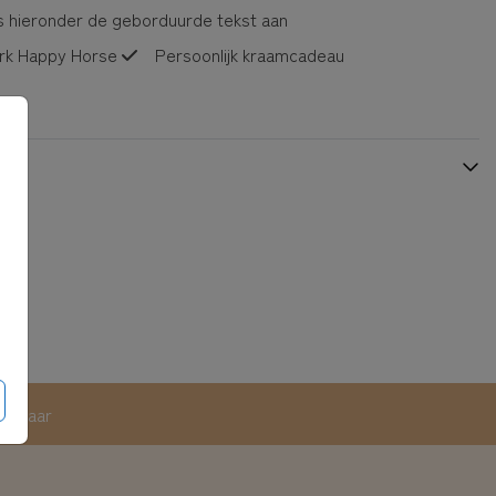
 hieronder de geborduurde tekst aan
rk Happy Horse
Persoonlijk kraamcadeau
eerbaar