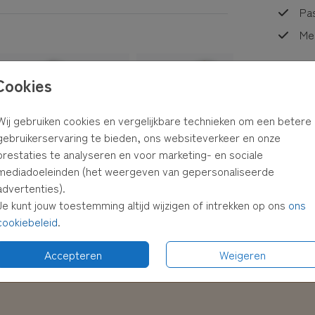
Pas
Me
Cookies
Prijzen
Wij gebruiken cookies en vergelijkbare technieken om een betere
gebruikerservaring te bieden, ons websiteverkeer en onze
prestaties te analyseren en voor marketing- en sociale
mediadoeleinden (het weergeven van gepersonaliseerde
advertenties).
Je kunt jouw toestemming altijd wijzigen of intrekken op ons
ons
cookiebeleid
.
Accepteren
Weigeren
oedkope proefdruk
Makkelijke ontwerp-tool
Personalis