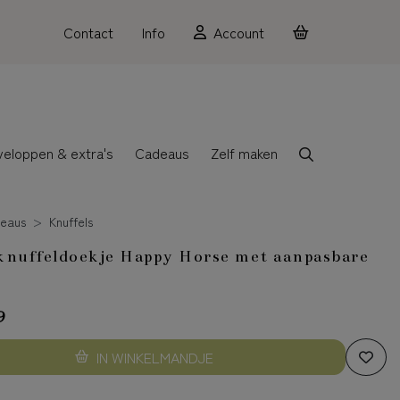
Contact
Info
Account
veloppen & extra's
Cadeaus
Zelf maken
eaus
Knuffels
nuffeldoekje Happy Horse met aanpasbare
9
IN WINKELMANDJE