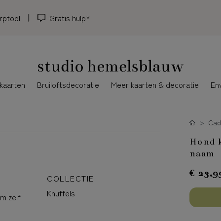
rptool
Gratis hulp*
kaarten
Bruiloftsdecoratie
Meer kaarten & decoratie
En
Cad
Hond k
naam
€ 23,9
COLLECTIE
Knuffels
m zelf