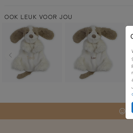
OOK LEUK VOOR JOU
G