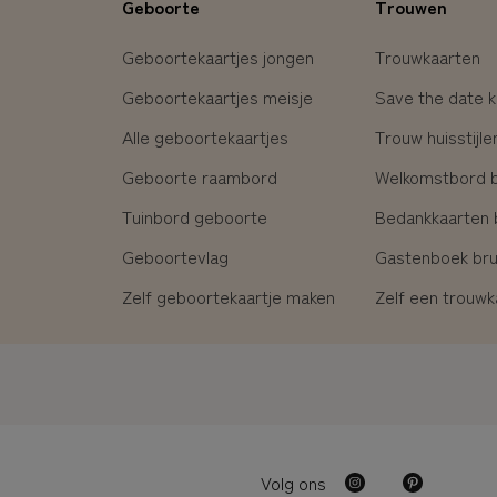
Geboorte
Trouwen
Geboortekaartjes jongen
Trouwkaarten
Geboortekaartjes meisje
Save the date k
Alle geboortekaartjes
Trouw huisstijle
Geboorte raambord
Welkomstbord br
Tuinbord geboorte
Bedankkaarten b
Geboortevlag
Gastenboek brui
Zelf geboortekaartje maken
Zelf een trouw
Volg ons