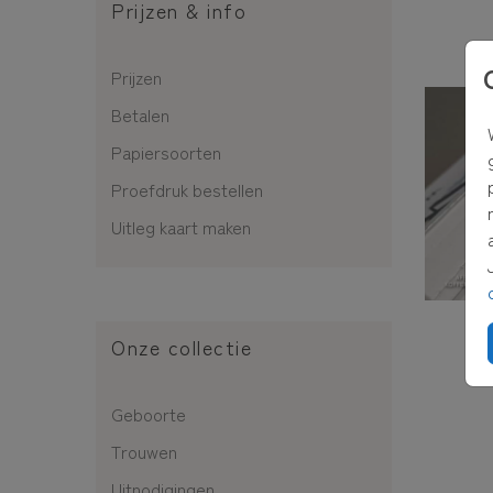
Prijzen & info
Prijzen
Betalen
Papiersoorten
Proefdruk bestellen
Uitleg kaart maken
Onze collectie
Geboorte
Trouwen
Uitnodigingen