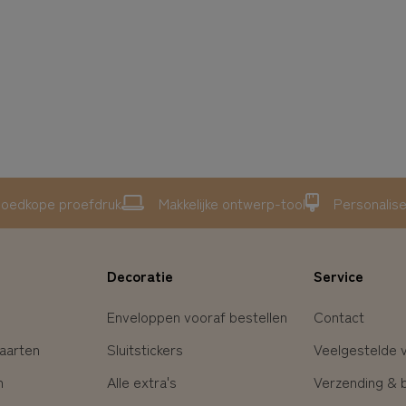
oedkope proefdruk
Makkelijke ontwerp-tool
Personalis
Decoratie
Service
Enveloppen vooraf bestellen
Contact
aarten
Sluitstickers
Veelgestelde 
n
Alle extra's
Verzending & 