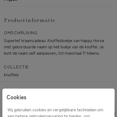
Productinformatie
OMSCHRIJVING
Superlief kraamcadeau. Knuffeldoekje van Happy Horse
met geborduurde naam op het buikje van de knuffel. Je
kunt de naam zelf aanpassen, tot maximaal 11 tekens.
COLLECTIE
Knuffels
OOK LEUK VOOR JOU
Cookies
Wij gebruiken cookies en vergelijkbare technieken om
een betere gebruikerservaring te bieden, ons