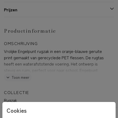
Prijzen
Productinformatie
OMSCHRIJVING
Vrolijke Engelpunt rugzak in een oranje-blauwe geruite
print gemaakt van gerecyclede PET flessen. De rugtas
heeft een waterafstotende voering. Het ontwerp is
stevig en ruim, perfect voor naar school. Engelpunt
rugzakken zijn voorzien van een vak voor een drinkfles,
Toon meer
heeft verstelbare banden en een extra binnenvak om je
spullen goed te op te bergen. Je kunt de naam op de
COLLECTIE
rugzak helemaal zelf personaliseren.
Rugzak
Cookies
OOK LEUK VOOR JOU