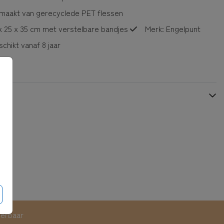
maakt van gerecyclede PET flessen
x 25 x 35 cm met verstelbare bandjes
Merk: Engelpunt
chikt vanaf 8 jaar
eerbaar