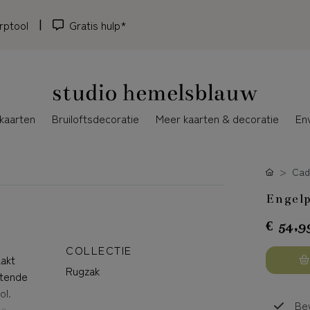
rptool
Gratis hulp*
kaarten
Bruiloftsdecoratie
Meer kaarten & decoratie
En
Cad
Engelp
€ 54,9
COLLECTIE
aakt
Rugzak
otende
ol.
Bew
es,