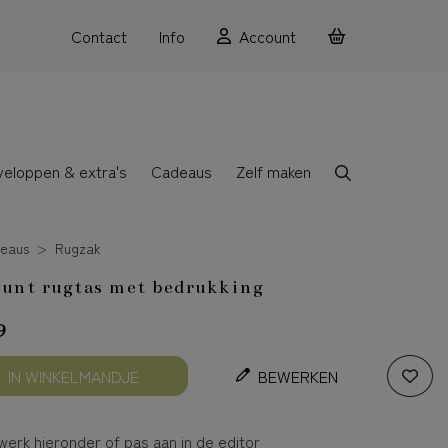
Contact
Info
Account
veloppen & extra's
Cadeaus
Zelf maken
eaus
Rugzak
unt rugtas met bedrukking
9
IN WINKELMANDJE
BEWERKEN
erk hieronder of pas aan in de editor