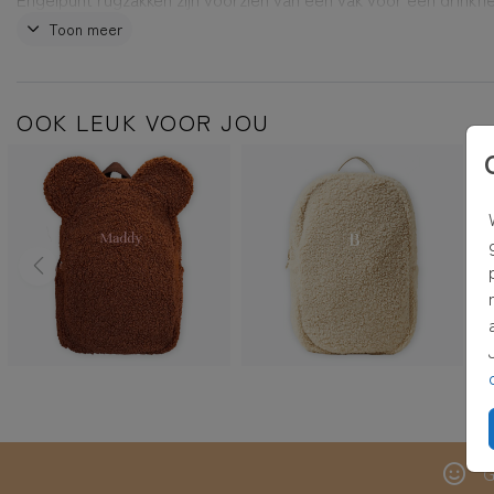
heeft verstelbare banden en een extra binnenvak om je spulle
Toon meer
te op te bergen. Je kunt de naam op de rugzak helemaal zelf
personaliseren. Zit het hartje in de weg van de naam? Bewerk
tas in de editor of vraag ons gratis om hulp.
OOK LEUK VOOR JOU
G