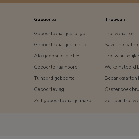
Geboorte
Trouwen
Geboortekaartjes jongen
Trouwkaarten
Geboortekaartjes meisje
Save the date k
Alle geboortekaartjes
Trouw huisstijle
Geboorte raambord
Welkomstbord br
Tuinbord geboorte
Bedankkaarten b
Geboortevlag
Gastenboek brui
Zelf geboortekaartje maken
Zelf een trouw