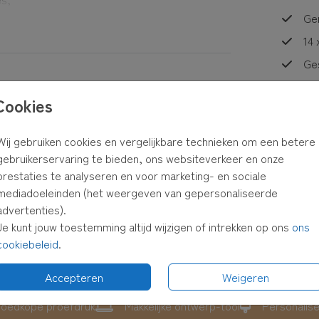
n goed
Ge
14 
 dan de
Ges
Cookies
Prijzen
Wij gebruiken cookies en vergelijkbare technieken om een betere
gebruikerservaring te bieden, ons websiteverkeer en onze
prestaties te analyseren en voor marketing- en sociale
mediadoeleinden (het weergeven van gepersonaliseerde
advertenties).
Je kunt jouw toestemming altijd wijzigen of intrekken op ons
ons
cookiebeleid
.
Accepteren
Weigeren
oedkope proefdruk
Makkelijke ontwerp-tool
Personalis