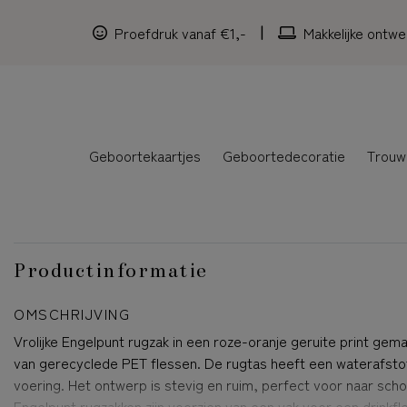
Proefdruk vanaf €1,-
Makkelijke ontwe
Geboortekaartjes
Geboortedecoratie
Trouw
Productinformatie
OMSCHRIJVING
Vrolijke Engelpunt rugzak in een roze-oranje geruite print gem
van gerecyclede PET flessen. De rugtas heeft een waterafst
voering. Het ontwerp is stevig en ruim, perfect voor naar scho
Engelpunt rugzakken zijn voorzien van een vak voor een drinkfl