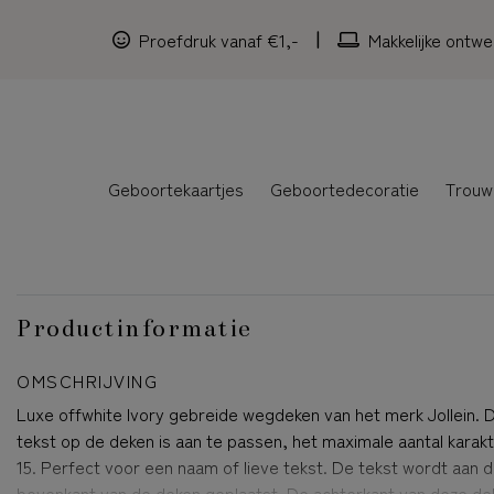
Proefdruk vanaf €1,-
Makkelijke ontwe
Geboortekaartjes
Geboortedecoratie
Trouw
Productinformatie
OMSCHRIJVING
Luxe offwhite Ivory gebreide wegdeken van het merk Jollein. 
tekst op de deken is aan te passen, het maximale aantal karakt
15. Perfect voor een naam of lieve tekst. De tekst wordt aan 
bovenkant van de deken geplaatst. De achterkant van deze dek