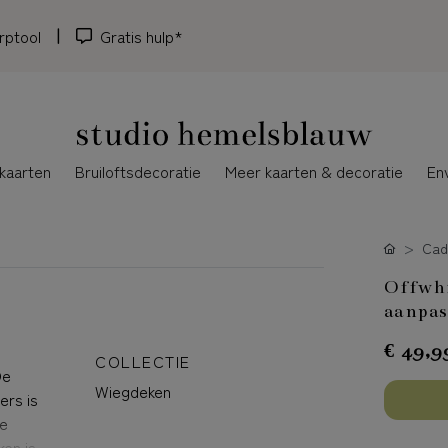
rptool
Gratis hulp*
kaarten
Bruiloftsdecoratie
Meer kaarten & decoratie
En
Cad
Offwhi
aanpas
€ 49,9
COLLECTIE
De
Wiegdeken
ers is
de
en is