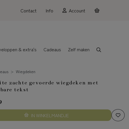
Contact
Info
Account
veloppen & extra's
Cadeaus
Zelf maken
eaus
Wiegdeken
te zachte gevoerde wiegdeken met
bare tekst
9
IN WINKELMANDJE