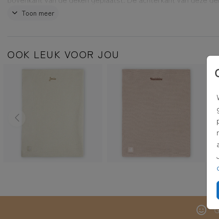
gevoerd met een zachte fleecestof. Let op: De borduurkleure
Toon meer
kunnen iets afwijken van de editorweergave.
OOK LEUK VOOR JOU
G