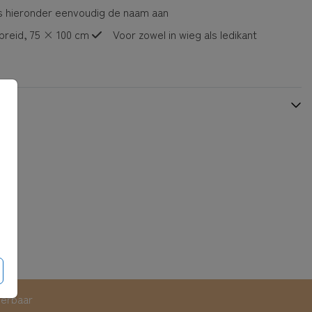
s hieronder eenvoudig de naam aan
reid, 75 × 100 cm
Voor zowel in wieg als ledikant
eerbaar