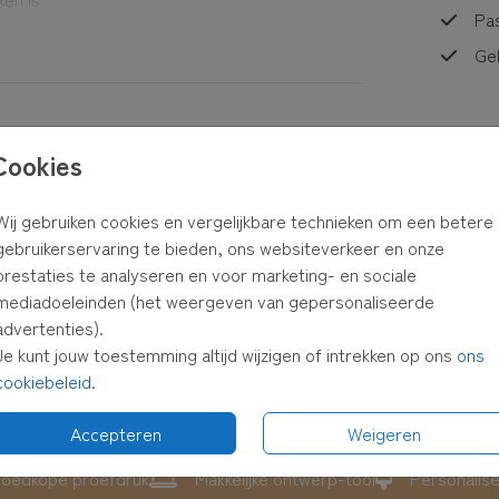
Pa
n
Geb
Cookies
Prijzen
Wij gebruiken cookies en vergelijkbare technieken om een betere
gebruikerservaring te bieden, ons websiteverkeer en onze
prestaties te analyseren en voor marketing- en sociale
mediadoeleinden (het weergeven van gepersonaliseerde
advertenties).
Je kunt jouw toestemming altijd wijzigen of intrekken op ons
ons
cookiebeleid
.
Accepteren
Weigeren
oedkope proefdruk
Makkelijke ontwerp-tool
Personalis