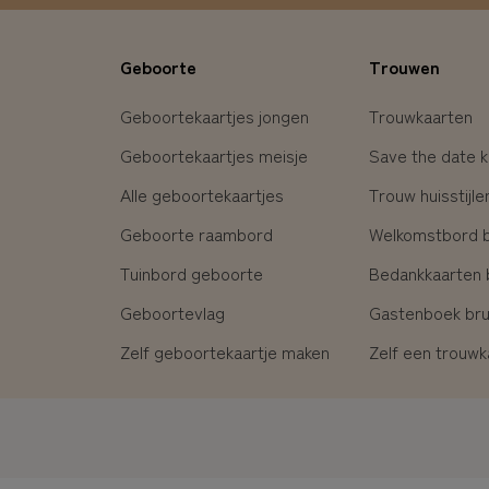
Geboorte
Trouwen
Geboortekaartjes jongen
Trouwkaarten
Geboortekaartjes meisje
Save the date k
Alle geboortekaartjes
Trouw huisstijle
Geboorte raambord
Welkomstbord br
Tuinbord geboorte
Bedankkaarten b
Geboortevlag
Gastenboek brui
Zelf geboortekaartje maken
Zelf een trouw