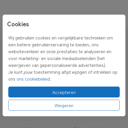
Cookies
Personaliseerbaar
Wij gebruiken cookies en vergelijkbare technieken om
een betere gebruikerservaring te bieden, ons
Geboorte
websiteverkeer en onze prestaties te analyseren en
voor marketing- en sociale mediadoeleinden (het
Trouwen
weergeven van gepersonaliseerde advertenties).
Je kunt jouw toestemming altijd wijzigen of intrekken op
ons
ons cookiebeleid
.
Decoratie
Accepteren
Service
Weigeren
Prijzen & info