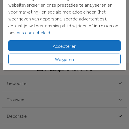
websiteverkeer en onze prestaties te analyseren en
voor marketing- en sociale mediadoeleinden (het
weergeven van gepersonaliseerde advertenties).
Je kunt jouw toestemming altijd wijzigen of intrekken op
ons
ons cookiebeleid
.
Accepteren
Weigeren
Makkelijke ontwerp-tool
Geboorte
Trouwen
Decoratie