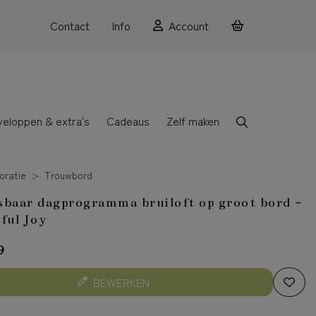
Contact
Info
Account
veloppen & extra's
Cadeaus
Zelf maken
oratie
Trouwbord
baar dagprogramma bruiloft op groot bord -
ful Joy
9
BEWERKEN