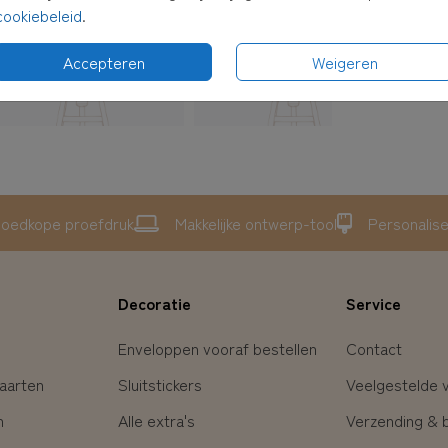
cookiebeleid
.
Accepteren
Weigeren
oedkope proefdruk
Makkelijke ontwerp-tool
Personalis
Decoratie
Service
Enveloppen vooraf bestellen
Contact
aarten
Sluitstickers
Veelgestelde 
n
Alle extra's
Verzending & 