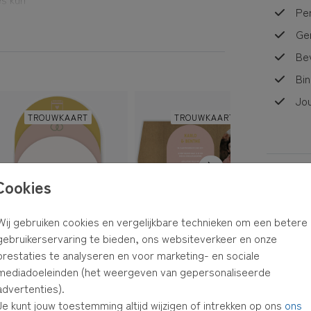
Per
 wens
Ge
Bev
Bin
Jou
TROUWKAART
TROUWKAART
Prijzen
Cookies
Wij gebruiken cookies en vergelijkbare technieken om een betere
gebruikerservaring te bieden, ons websiteverkeer en onze
prestaties te analyseren en voor marketing- en sociale
mediadoeleinden (het weergeven van gepersonaliseerde
PROGRAMMABORD
PROGRAMMABORD
TA
advertenties).
Je kunt jouw toestemming altijd wijzigen of intrekken op ons
ons