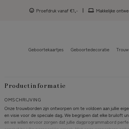
Proefdruk vanaf €1,-
Makkelijke ontwe
Geboortekaartjes
Geboortedecoratie
Trouw
Productinformatie
OMSCHRIJVING
Onze trouwborden zijn ontworpen om te voldoen aan jullie eigen
en visie voor de speciale dag. We begrijpen dat elke bruiloft uni
en we willen ervoor zorgen dat jullie dagprogrammabord perfe
aansluit bij jullie persoonlijke smaak. Met onze aanpasbare opti