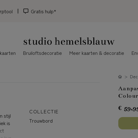
rptool
Gratis hulp*
kaarten
Bruiloftsdecoratie
Meer kaarten & decoratie
En
Dec
Aanpas
Colour
€ 59,9
COLLECTIE
 stijl
Trouwbord
ek is
ct
es kun