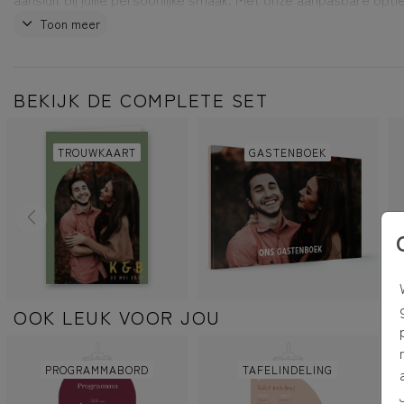
je de kleuren, lettertypes en indeling van het bord naar eigen
Toon meer
aanpassen, zodat het naadloos aansluit bij de rest van jullie
trouwkaart en decoratie.
BEKIJK DE COMPLETE SET
TROUWKAART
GASTENBOEK
OOK LEUK VOOR JOU
PROGRAMMABORD
TAFELINDELING