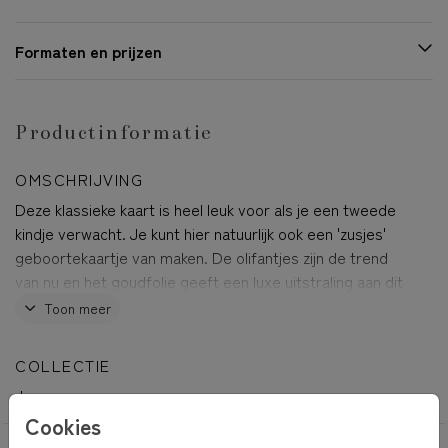
Formaten en prijzen
Productinformatie
OMSCHRIJVING
Deze klassieke kaart is heel leuk voor als je een tweede
kindje verwacht. Je kunt hier natuurlijk ook een 'zusjes'
geboortekaartje van maken. De olifantjes zijn de trend
van nu en het goudfolie geeft een luxe uitstraling aan dit
lieve geboortekaartje
Toon meer
Aron
COLLECTIE
Jongen
Cookies