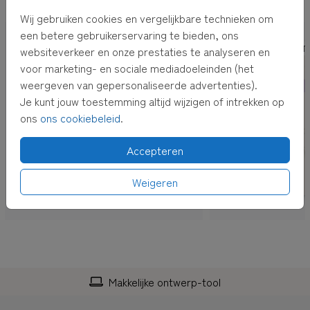
OOK LEUK VOOR JOU
Wij gebruiken cookies en vergelijkbare technieken om
een betere gebruikerservaring te bieden, ons
GEBOORT
websiteverkeer en onze prestaties te analyseren en
voor marketing- en sociale mediadoeleinden (het
weergeven van gepersonaliseerde advertenties).
Je kunt jouw toestemming altijd wijzigen of intrekken op
ons
ons cookiebeleid
.
Accepteren
Weigeren
Makkelijke ontwerp-tool