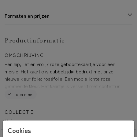
Formaten en prijzen
Productinformatie
OMSCHRIJVING
Een hip, lief en vrolijk roze geboortekaartje voor een
meisje. Het kaartje is dubbelzijdig bedrukt met onze
nieuwe kleur folie: roséfolie. Een mooie lichte roze
glimmende kleur. Het kaartje is versierd met confetti in
verschillende kleuren en roséfolie.
Toon meer
Julia
COLLECTIE
Meisje
Cookies