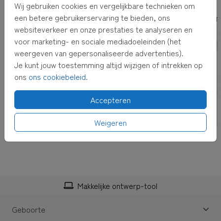
Wij gebruiken cookies en vergelijkbare technieken om
een betere gebruikerservaring te bieden, ons
GEBOORT
websiteverkeer en onze prestaties te analyseren en
voor marketing- en sociale mediadoeleinden (het
weergeven van gepersonaliseerde advertenties).
Je kunt jouw toestemming altijd wijzigen of intrekken op
ons
ons cookiebeleid
.
Accepteren
Weigeren
Makkelijke ontwerp-tool
Geboorte