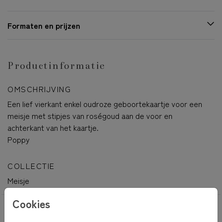
Formaten en prijzen
Productinformatie
OMSCHRIJVING
Een lief vierkant enkel oudroze geboortekaartje voor een
meisje met stipjes van roségoud aan de voor en
achterkant van het kaartje.
Poppy
COLLECTIE
Meisje
Cookies
OOK LEUK VOOR JOU