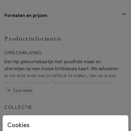
Formaten en prijzen
Productinformatie
OMSCHRIJVING
Een hip geboortekaartje met goudfolie maan en
sterretjes op een mooie lichtblauwe kaart. We adviseren
je om echt even een proefdruk te maken, dan zie je pas
hoe mooi dit kaartje is. Tip: probeer onze papiersoort
Linnen eens!
Toon meer
Moses
COLLECTIE
Jongen
Cookies