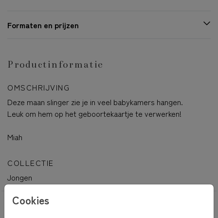
Formaten en prijzen
Productinformatie
OMSCHRIJVING
Deze maan slinger zie je in veel babykamers hangen.
Leuk om hem op het geboortekaartje te verwerken!
Miah
COLLECTIE
Jongen
Cookies
OOK LEUK VOOR JOU