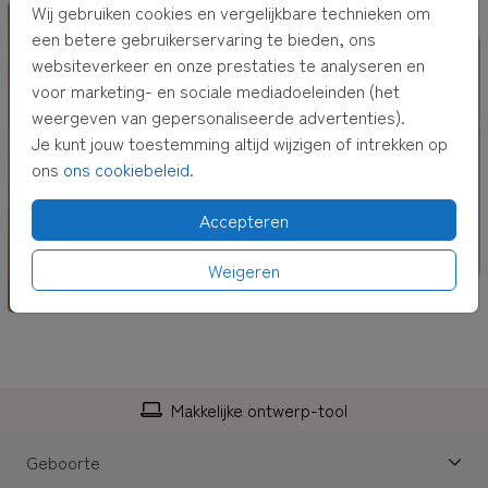
Wij gebruiken cookies en vergelijkbare technieken om
een betere gebruikerservaring te bieden, ons
J - GEBOORTEKAARTJE
websiteverkeer en onze prestaties te analyseren en
voor marketing- en sociale mediadoeleinden (het
weergeven van gepersonaliseerde advertenties).
Je kunt jouw toestemming altijd wijzigen of intrekken op
ons
ons cookiebeleid
.
Accepteren
Weigeren
Makkelijke ontwerp-tool
Geboorte