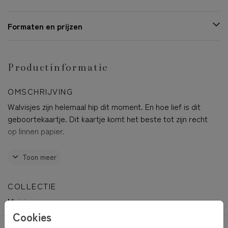
Formaten en prijzen
Productinformatie
OMSCHRIJVING
Walvisjes zijn helemaal hip dit moment. En hoe lief is dit
geboortekaartje. Dit kaartje komt het beste tot zijn recht
op linnen papier.
Julia
Toon meer
COLLECTIE
Meisje
Cookies