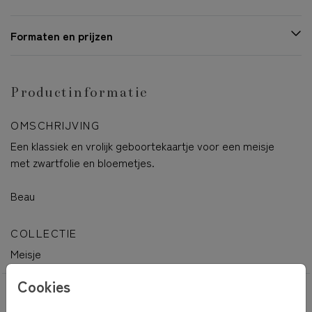
Formaten en prijzen
Productinformatie
OMSCHRIJVING
Een klassiek en vrolijk geboortekaartje voor een meisje
met zwartfolie en bloemetjes.
Beau
COLLECTIE
Meisje
Cookies
OOK LEUK VOOR JOU