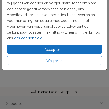
Wij gebruiken cookies en vergelijkbare technieken om
een betere gebruikerservaring te bieden, ons
GEBOORT
websiteverkeer en onze prestaties te analyseren en
voor marketing- en sociale mediadoeleinden (het
weergeven van gepersonaliseerde advertenties).
Je kunt jouw toestemming altijd wijzigen of intrekken op
ons
ons cookiebeleid
.
Accepteren
Weigeren
Makkelijke ontwerp-tool
Geboorte