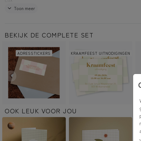
Toon meer
Dit product is onderdeel van de geboortekaartjes set 'Strepe
ruitjes'
BEKIJK DE COMPLETE SET
ADRESSTICKERS
KRAAMFEEST UITNODIGINGEN
OOK LEUK VOOR JOU