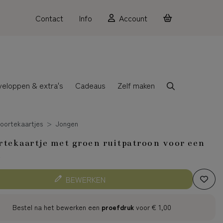
Contact
Info
Account
veloppen & extra's
Cadeaus
Zelf maken
oortekaartjes
Jongen
tekaartje met groen ruitpatroon voor een
n
BEWERKEN
Bestel na het bewerken een
proefdruk
voor
€ 1,00