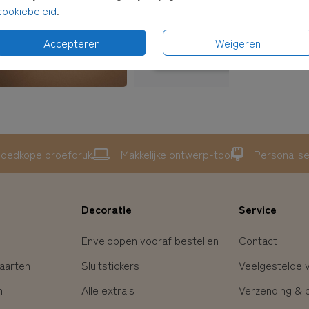
cookiebeleid
.
Accepteren
Weigeren
oedkope proefdruk
Makkelijke ontwerp-tool
Personalis
Decoratie
Service
Enveloppen vooraf bestellen
Contact
aarten
Sluitstickers
Veelgestelde 
n
Alle extra's
Verzending & 