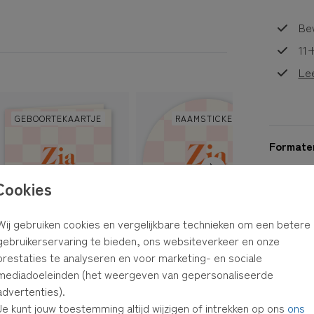
Bew
n en
11+
Le
GEBOORTEKAARTJE
RAAMSTICKER
Formaten
Cookies
Wij gebruiken cookies en vergelijkbare technieken om een betere
gebruikerservaring te bieden, ons websiteverkeer en onze
prestaties te analyseren en voor marketing- en sociale
mediadoeleinden (het weergeven van gepersonaliseerde
GEBOORTEKAARTJE
advertenties).
Je kunt jouw toestemming altijd wijzigen of intrekken op ons
ons