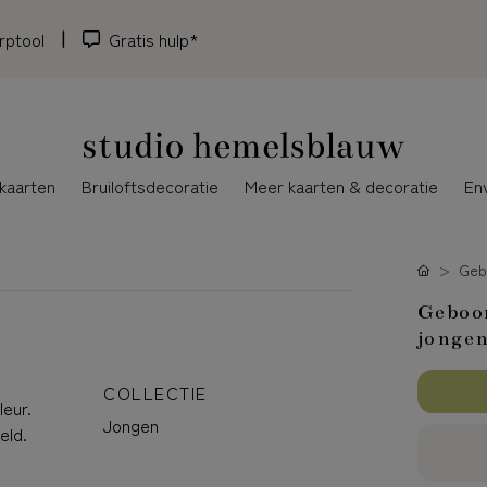
rptool
Gratis hulp*
kaarten
Bruiloftsdecoratie
Meer kaarten & decoratie
En
Geb
Geboor
jonge
COLLECTIE
leur.
Jongen
eld.