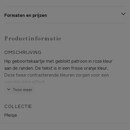
Formaten en prijzen
Productinformatie
OMSCHRIJVING
Hip geboortekaartje met geblokt patroon in roze kleur
aan de randen. De tekst is in een frisse oranje kleur.
Deze twee contrasterende kleuren zorgen voor een
colorblocking effect.
Toon meer
Noor
COLLECTIE
Dit product is onderdeel van de geboortekaartjes set
Meisje
'Strepen en ruitjes'