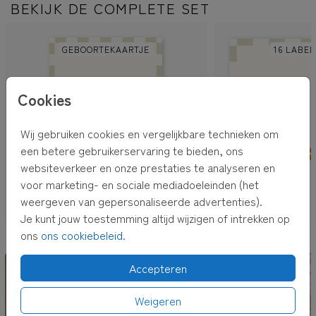
BEKIJK DE COMPLETE SET
GEBOORTEKAARTJE
16 LABEL
Cookies
Wij gebruiken cookies en vergelijkbare technieken om
een betere gebruikerservaring te bieden, ons
websiteverkeer en onze prestaties te analyseren en
voor marketing- en sociale mediadoeleinden (het
weergeven van gepersonaliseerde advertenties).
Je kunt jouw toestemming altijd wijzigen of intrekken op
ons
ons cookiebeleid
.
OOK LEUK VOOR JOU
Accepteren
Weigeren