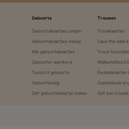
Geboorte
Trouwen
Geboortekaartjes jongen
Trouwkaarten
Geboortekaartjes meisje
Save the date k
Alle geboortekaartjes
Trouw huisstijle
Geboorte raambord
Welkomstbord br
Tuinbord geboorte
Bedankkaarten b
Geboortevlag
Gastenboek brui
Zelf geboortekaartje maken
Zelf een trouw