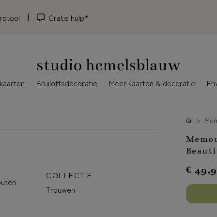
rptool
Gratis hulp*
kaarten
Bruiloftsdecoratie
Meer kaarten & decoratie
En
Mem
Memory
Beauti
€ 49,
COLLECTIE
outen
Trouwen