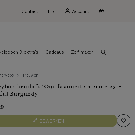
Contact
Info
Account
veloppen & extra's
Cadeaus
Zelf maken
orybox
Trouwen
box bruiloft 'Our favourite memories' -
ful Burgundy
99
BEWERKEN