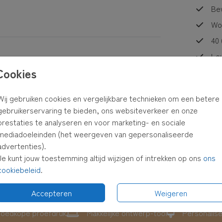
Bew
m
Wor
40 
Lev
Cookies
t ruw
Kaa
Wij gebruiken cookies en vergelijkbare technieken om een betere
llectie
gebruikerservaring te bieden, ons websiteverkeer en onze
prestaties te analyseren en voor marketing- en sociale
Prijzen
mediadoeleinden (het weergeven van gepersonaliseerde
advertenties).
Je kunt jouw toestemming altijd wijzigen of intrekken op ons
ons
cookiebeleid
.
Accepteren
Weigeren
oedkope proefdruk
Makkelijke ontwerp-tool
Personalis