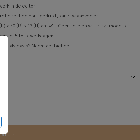
erk in de editor
dt direct op hout gedrukt, kan ruw aanvoelen
(L) x 30 (B) x 13 (H) cm
Geen folie en witte inkt mogelijk
ertijd: 5 tot 7 werkdagen
rtje als basis? Neem
contact
op
eerbaar