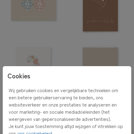
Cookies
Wij gebruiken cookies en vergelijkbare technieken om
een betere gebruikerservaring te bieden, ons
websiteverkeer en onze prestaties te analyseren en
GOUDFOLIE
voor marketing- en sociale mediadoeleinden (het
weergeven van gepersonaliseerde advertenties).
Je kunt jouw toestemming altijd wijzigen of intrekken op
ons
ons cookiebeleid
.