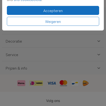
Makkelijke ontwerp-tool
Accepteren
Geboorte
Weigeren
Trouwen
Decoratie
Service
Prijzen & info
Volg ons