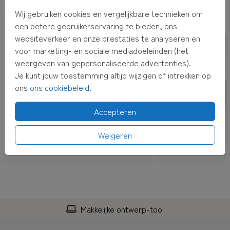
OOK LEUK VOOR JOU
3.
Je kunt kiezen voor
rechtstreeks verzenden
of
pakket
Wij gebruiken cookies en vergelijkbare technieken om
ontvangen
. Bij
pakket ontvangen
krijg je de kaarten thuis.
een betere gebruikerservaring te bieden, ons
Kies je voor
rechtstreeks verzenden
, dan versturen wij de
websiteverkeer en onze prestaties te analyseren en
kaarten voor je inclusief envelop en postzegel! De
voor marketing- en sociale mediadoeleinden (het
adressen kun je bij het afrekenen invullen.
weergeven van gepersonaliseerde advertenties).
Je kunt jouw toestemming altijd wijzigen of intrekken op
TIP:
Adressen altijd bij de hand hebben? Verzamel dan
ons
ons cookiebeleid
.
adressen in je
eigen adresboek
Accepteren
Weigeren
Makkelijke ontwerp-tool