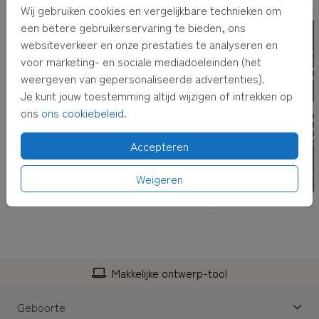
Wij gebruiken cookies en vergelijkbare technieken om
Kies je voor
rechtstreeks verzenden
, dan versturen wij de
een betere gebruikerservaring te bieden, ons
kaarten voor je inclusief envelop en postzegel! De
websiteverkeer en onze prestaties te analyseren en
adressen kun je bij het afrekenen invullen.
voor marketing- en sociale mediadoeleinden (het
TIP:
Adressen altijd bij de hand hebben? Verzamel dan
weergeven van gepersonaliseerde advertenties).
adressen in je
eigen adresboek
Je kunt jouw toestemming altijd wijzigen of intrekken op
ons
ons cookiebeleid
.
Accepteren
Weigeren
Makkelijke ontwerp-tool
Geboorte