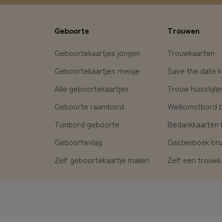
Geboorte
Trouwen
Geboortekaartjes jongen
Trouwkaarten
Geboortekaartjes meisje
Save the date k
Alle geboortekaartjes
Trouw huisstijle
Geboorte raambord
Welkomstbord br
Tuinbord geboorte
Bedankkaarten b
Geboortevlag
Gastenboek brui
Zelf geboortekaartje maken
Zelf een trouw