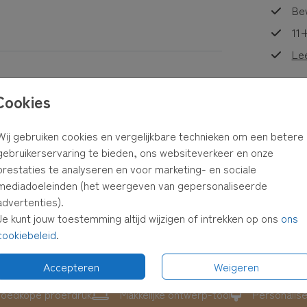
Bew
aal
uren of
11+
beeld?
Le
Cookies
gen
. Bij
Formaten
Wij gebruiken cookies en vergelijkbare technieken om een betere
reeks
gebruikerservaring te bieden, ons websiteverkeer en onze
lop en
prestaties te analyseren en voor marketing- en sociale
mediadoeleinden (het weergeven van gepersonaliseerde
advertenties).
 in je
Je kunt jouw toestemming altijd wijzigen of intrekken op ons
ons
cookiebeleid
.
Accepteren
Weigeren
oedkope proefdruk
Makkelijke ontwerp-tool
Personalis