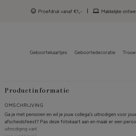
Proefdruk vanaf €1,-
Makkelijke ontwe
Geboortekaartjes
Geboortedecoratie
Trouw
Productinformatie
OMSCHRIJVING
Ga je met pensioen en wil je jouw collega's uitnodigen voor jou
afscheidsfeest? Pas deze fotokaart aan en maak er een persoo
uitnodiging van!
Hoe werkt het?