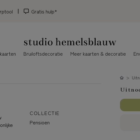
rptool
Gratis hulp*
kaarten
Bruiloftsdecoratie
Meer kaarten & decoratie
En
Uitn
Uitnod
COLLECTIE
w
Pensioen
nlijke