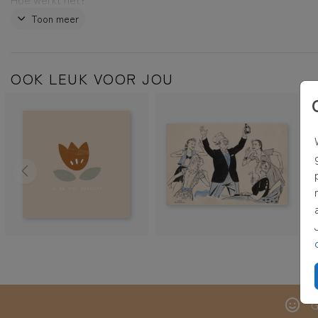
1.
Klik op
bewerk deze kaart
om te starten. Pas de kaart helem
Toon meer
naar wens aan met je eigen foto, tekst, mooie lettertypes, kle
een leuke illustratie. Ben je op zoek naar de foto van het voor
Deze en veel mooie andere foto's zijn
hier
te vinden.
OOK LEUK VOOR JOU
2.
Klaar? Klik dan op
voorbeeld bekijken
en reken de kaart af.
3.
Je kunt kiezen voor
rechtstreeks verzenden
of
pakket ontvan
pakket ontvangen
krijg je de kaarten thuis. Kies je voor
rechtst
verzenden
, dan versturen wij de kaarten voor je inclusief enve
postzegel! De adressen kun je bij het afrekenen invullen.
TIP:
Adressen altijd bij de hand hebben? Verzamel dan adressen
eigen adresboek
G