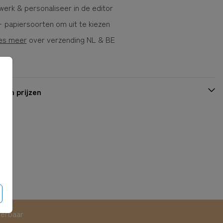
erk & personaliseer in de editor
 papiersoorten om uit te kiezen
es meer
over verzending NL & BE
 en prijzen
eerbaar