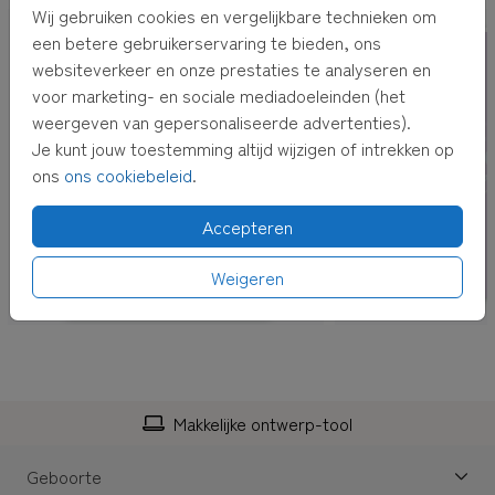
Wij gebruiken cookies en vergelijkbare technieken om
2.
Klaar? Klik dan op
voorbeeld bekijken
en reken de kaart
een betere gebruikerservaring te bieden, ons
af.
websiteverkeer en onze prestaties te analyseren en
voor marketing- en sociale mediadoeleinden (het
3.
Je kunt kiezen voor
rechtstreeks verzenden
of
pakket
weergeven van gepersonaliseerde advertenties).
ontvangen
. Bij
pakket ontvangen
krijg je de kaarten thuis.
Je kunt jouw toestemming altijd wijzigen of intrekken op
Kies je voor
rechtstreeks verzenden
, dan versturen wij de
ons
ons cookiebeleid
.
kaarten voor je inclusief envelop en postzegel! De
adressen kun je bij het afrekenen invullen.
Accepteren
TIP:
Adressen altijd bij de hand hebben? Verzamel dan
Weigeren
adressen in je
eigen adresboek
Makkelijke ontwerp-tool
Geboorte